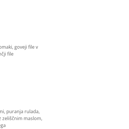
maki, goveji file v
ji file
mi, puranja rulada,
 z zeliščnim maslom,
kega