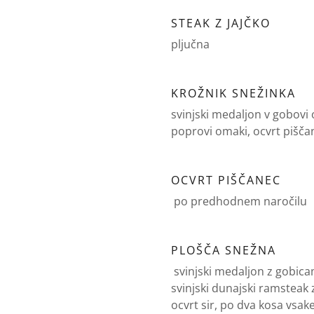
STEAK Z JAJČKO
pljučna
KROŽNIK SNEŽINKA
svinjski medaljon v gobovi o
poprovi omaki, ocvrt piščanč
OCVRT PIŠČANEC
po predhodnem naročilu
PLOŠČA SNEŽNA
svinjski medaljon z gobica
svinjski dunajski ramsteak
ocvrt sir, po dva kosa vsa